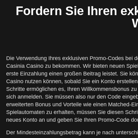
Fordern Sie Ihren ex
Die Verwendung Ihres exklusiven Promo-Codes bei der
Casinia Casino zu bekommen. Wir bieten neuen Spiele
erste Einzahlung einen großen Beitrag leistet. Sie k
Casino nutzen können, sobald Sie ein Konto erstelle
Schritte ermöglichen es, Ihren Willkommensbonus zu 
sich anmelden. Sie müssen also nur den Code eingeb
erweiterten Bonus und Vorteile wie einen Matched-E
Spielautomaten zu erhalten, müssen Sie diesen Schri
neues Konto an und geben Sie Ihren Promo-Code dort
Der Mindesteinzahlungsbetrag kann je nach unterschie