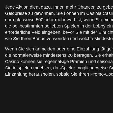
Jede Aktion dient dazu, Ihnen mehr Chancen zu geben,
Geldpreise zu gewinnen. Sie können im Casinia Casin
normalerweise 500 oder mehr wert ist, wenn Sie ein
die bei bestimmten beliebten Spielen in der Lobby ei
erforderliche Feld eingeben, bevor Sie mit der Einri
wie Sie Ihren Bonus verwenden und welche Mindestein
Wenn Sie sich anmelden oder eine Einzahlung tätigen,
die normalerweise mindestens 20 betragen. Sie erhal
Casino können sie regelmäßige Prämien und saisonal
Sie in spielen möchten, da -Spieler möglicherweise 
Einzahlung herausholen, sobald Sie Ihren Promo-Cod