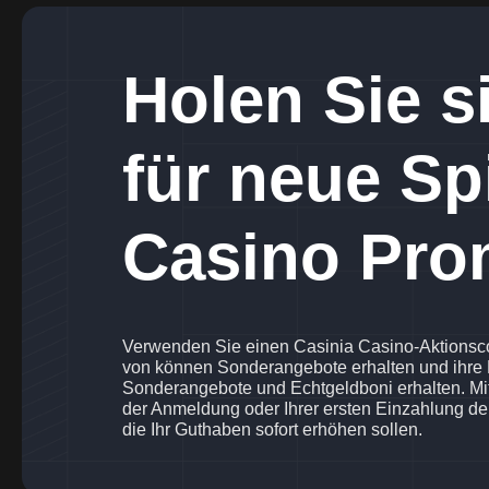
Holen Sie 
für neue Sp
Casino Pr
Verwenden Sie einen Casinia Casino-Aktionsco
von können Sonderangebote erhalten und ihre 
Sonderangebote und Echtgeldboni erhalten. Mi
der Anmeldung oder Ihrer ersten Einzahlung de
die Ihr Guthaben sofort erhöhen sollen.