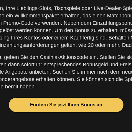
 Ihre Lieblings-Slots, Tischspiele oder Live-Dealer-Spi
o ein Willkommenspaket erhalten, das einen Matchbonus 
en Promo-Code verwenden. Neben dem Einzahlungsbonus g
ngelöst werden können. Um den Bonus zu erhalten, müsse
chtung Ihres Kontos oder einem Kauf fertig sind. Behalte
zahlungsanforderungen gelten, wie 20 oder mehr. Dadur
 geben Sie den Casinia-Aktionscode ein. Stellen Sie sic
ten dann sofort Ihr entsprechendes Bonusgeld und Freis
e Angebote anbieten. Suchen Sie immer nach dem neues
Sonderangebote erhalten können. Sie können sich die S
e bereit haben.
Fordern Sie jetzt Ihren Bonus an