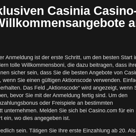
klusiven Casinia Casino-
Willkommensangebote a
 Anmeldung ist der erste Schritt, um den besten Start 
rn tolle Willkommensboni, die dazu beitragen, dass ihr
önnen sicher sein, dass Sie die besten Angebote von Casi
n, wenn Sie einen gültigen Aktionscode verwenden. Einf
erhalten. Das Feld „Aktionscode“ wird angezeigt, wenn 
en, bevor Sie mit der Anmeldung fertig sind. Um den
inzahlungsbonus oder Freispiele an bestimmten
tt unternehmen. Melden Sie sich bei Casino.com für ein
 ein, wo dies angegeben ist.
dlich sein. Tätigen Sie Ihre erste Einzahlung ab 20. Als