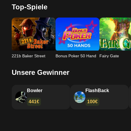
Casinia Casino Aktionscode
Top-Spiele
221b Baker Street
Bonus Poker 50 Hand
Fairy Gate
Unsere Gewinner
Sunday
Bowler
150€
441€