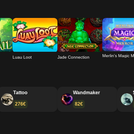
Merlin's Magic M
Luau Loot
Jade Connection
FlashBack
Tattoo
100€
276€