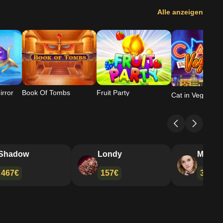
Alle anzeigen
irror
Book Of Tombs
Fruit Party
Cat in Vegas
Wandmaker
Shadow
Londy
82€
467€
157€