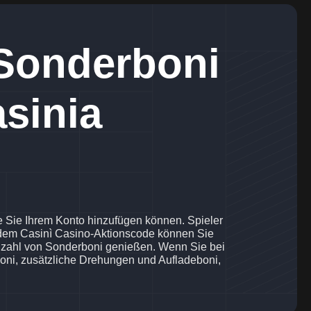
 Sonderboni
asinia
 Sie Ihrem Konto hinzufügen können. Spieler
t dem Casinì Casino-Aktionscode können Sie
lzahl von Sonderboni genießen. Wenn Sie bei
oni, zusätzliche Drehungen und Aufladeboni,