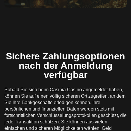
Sichere Zahlungsoptionen
nach der Anmeldung
verfügbar
Sobald Sie sich beim Casinia Casino angemeldet haben,
können Sie auf einen völlig sicheren Ort zugreifen, an dem
Sie Ihre Bankgeschäfte erledigen können. Ihre
persönlichen und finanziellen Daten werden stets mit
fortschrittlichen Verschlüsselungsprotokollen geschützt, die
jede Transaktion schützen. Sie können aus vielen
einfachen und sicheren Möglichkeiten wählen, Geld