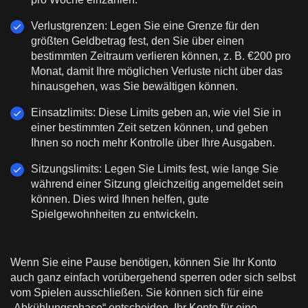
Verlustgrenzen: Legen Sie eine Grenze für den
größten Geldbetrag fest, den Sie über einen
bestimmten Zeitraum verlieren können, z. B. €200 pro
Monat, damit Ihre möglichen Verluste nicht über das
hinausgehen, was Sie bewältigen können.
Einsatzlimits: Diese Limits geben an, wie viel Sie in
einer bestimmten Zeit setzen können, und geben
Ihnen so noch mehr Kontrolle über Ihre Ausgaben.
Sitzungslimits: Legen Sie Limits fest, wie lange Sie
während einer Sitzung gleichzeitig angemeldet sein
können. Dies wird Ihnen helfen, gute
Spielgewohnheiten zu entwickeln.
Wenn Sie eine Pause benötigen, können Sie Ihr Konto
auch ganz einfach vorübergehend sperren oder sich selbst
vom Spielen ausschließen. Sie können sich für eine
„Abkühlungsphase“ entscheiden, Ihr Konto für eine