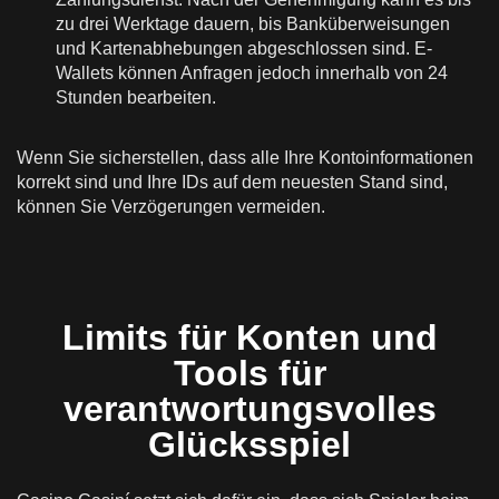
zu drei Werktage dauern, bis Banküberweisungen
und Kartenabhebungen abgeschlossen sind. E-
Wallets können Anfragen jedoch innerhalb von 24
Stunden bearbeiten.
Wenn Sie sicherstellen, dass alle Ihre Kontoinformationen
korrekt sind und Ihre IDs auf dem neuesten Stand sind,
können Sie Verzögerungen vermeiden.
Limits für Konten und
Tools für
verantwortungsvolles
Glücksspiel