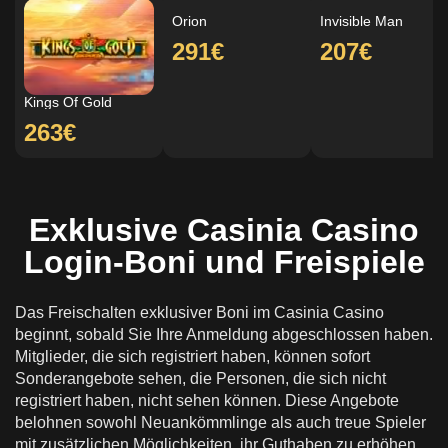
Kings Of Gold
Orion
Invisible Man
263€
291€
207€
Exklusive Casinia Casino
Login-Boni und Freispiele
Das Freischalten exklusiver Boni im Casinia Casino
beginnt, sobald Sie Ihre Anmeldung abgeschlossen haben.
Mitglieder, die sich registriert haben, können sofort
Sonderangebote sehen, die Personen, die sich nicht
registriert haben, nicht sehen können. Diese Angebote
belohnen sowohl Neuankömmlinge als auch treue Spieler
mit zusätzlichen Möglichkeiten, ihr Guthaben zu erhöhen