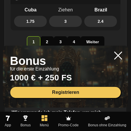
Cuba
Ziehen
Brazil
1.75
3
2.4
1
2
3
4
Weiter
Bonus
Mehr erfahren
für die erste Einzahlung
1000 € + 250 FS
Registrieren
FAQ
Wie verwende ich mein Telefon, um mich
bei meinem Casiní-Konto anzumelden?
App
Bonus
Menü
Promo-Code
Bonus ohne Einzahlung