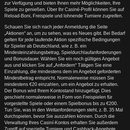
zur Verfügung und bieten Ihnen mehr Möglichkeiten, Ihre
Spiele zu genießen. Über Ihr Casiné-Profil können Sie auf
Reload-Boni, Freispiele und lohnende Turniere zugreifen.
Schauen Sie sich nach jeder Anmeldung die Seite
„Aktionen“ an, um zu sehen, was es Neues gibt. Bei Bedarf
gelten für jede laufende Aktion spezifische Bedingungen
für Spieler ab Deutschland, wie z. B. ein
Mindesteinzahlungsbetrag, Spieldurchlaufanforderungen
und Bonusdauer. Wählen Sie ein noch gültiges Angebot
aus und klicken Sie auf „Anfordern“ Tätigen Sie eine
Einzahlung, die mindestens dem im Angebot geforderten
Mindestbetrag entspricht. Normalerweise müssen Sie
mindestens €20 einzahlen, um ein Angebot zu erhalten.
Der Bonus wird Ihrem Kontostand hinzugefügt. Dies
geschieht normalerweise in Form von Freispielen für
vorgestellte Spiele oder einem Spielbonus bis zu €200.
Tun Sie, was in den Wettanforderungen steht, z. B. 35 Mal
durchspielen, bevor Sie auszahlen können. Durch die
Verwaltung Ihres Casiní-Kontos erhalten Sie außerdem
Zugriff auf spezielle Turniere und Cashback-Angebote.