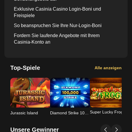
Exklusive Casinia Casino Login-Boni und
Freispiele
So beanspruchen Sie Ihre Nur-Login-Boni
Fordern Sie laufende Angebote mit Ihrem
Casinia-Konto an
Sichere Zahlungsoptionen nach der Anmeldung
verfügbar
Top-Spiele
Alle anzeigen
So erhalten Sie Ihre Gewinne von Ihrem Casinia-
Konto
Schritte zum Widerruf
Limits für Konten und Tools für
verantwortungsvolles Glücksspiel
Optionen für das Hauptkontolimit
Super Lucky Frog
Jurassic Island
Diamond Strike 100000
C
Nahtlose mobile Anmeldung für Casino-Spiele
unterwegs
Unsere Gewinner