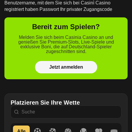
Benutzername, mit dem Sie sich bei Casinì Casino
registriert haben Passwort Ihr privater Zugangscode
Bereit zum Spielen?
Melden Sie sich beim Casinia Casino an und
genießen Sie Premium-Slots, Live-Spiele und
exklusive Boni, die auf Deutschland-Spieler
zugeschnitten sind.
Jetzt anmelden
Platzieren Sie Ihre Wette
Alle